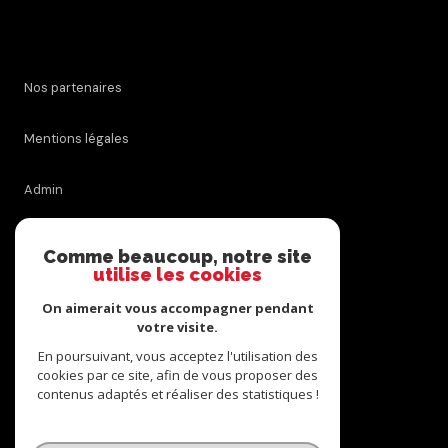
Nos partenaires
Mentions légales
Admin
Nos honoraires
Comme beaucoup, notre site
utilise les cookies
Politique RGPD
On aimerait vous accompagner pendant
votre visite.
Cookies
En poursuivant, vous acceptez l'utilisation des
cookies par ce site, afin de vous proposer des
contenus adaptés et réaliser des statistiques !
© 2026 | Tous droits réservés