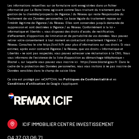
Les informations recueillies sur ce formulaire sont enregistrées dans un fichier
informatisé par La Boite Immo agissant comme Sous-traitant du traitement pour la
gestion de la clientèle/prospects de l'Agence / du Réseau qui reste Responsable du
Traitement de vos Données personnelles. La base légale du traitement repose sur
l'intérêt légitime de l'Agence / du Réseau. Elles sont conservées jusqu'à demande de
suppression et sont destinées à l'Agence / au Réseau. Conformément à la loi «
informatique et libertés », vous disposez des droits d’accès, de rectification,
d’effacement, d’opposition, de limitation et de portabilité de vos données. Vous pouvez
retirer votre consentement à tout moment en contactant directement l’Agence / Le
Réseau. Consultez le site
https://cnil.fr/fr
pour plus d’informations sur vos droits. Si vous
estimez, après avoir contacté l'Agence / le Réseau, que vos droits « Informatique et
Libertés » ne sont pas respectés, vous pouvez adresser une réclamation à la CNIL. Nous
vous informons de l’existence de la liste d'opposition au démarchage téléphonique «
Bloctel », sur laquelle vous pouvez vous inscrire ici :
https://www.bloctel.gouv.fr
. Dans le
cadre de la protection des Données personnelles, nous vous invitons à ne pas inscrire de
Données sensibles dans le champ de saisie libre.
Ce site est protégé par reCAPTCHA, les
Politiques de Confidentialité
et es
Conditions d'utilisation
de Google s'appliquent.
ICIF IMMOBILIER CENTRE INVESTISSEMENT
04 37 03 06 71